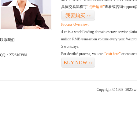
具体交易流程可
“点击这里”
查看或咨询support@
我要购买
>>
Process Overview:
4.cn is a world leading domain escrow service plat
million RMB transaction volume every year. We promi
联系我们
5 workdays.
For detailed process, you can
“visit here”
or contact
QQ：2726103981
BUY NOW
>>
Copyright © 1998 -2025 ww