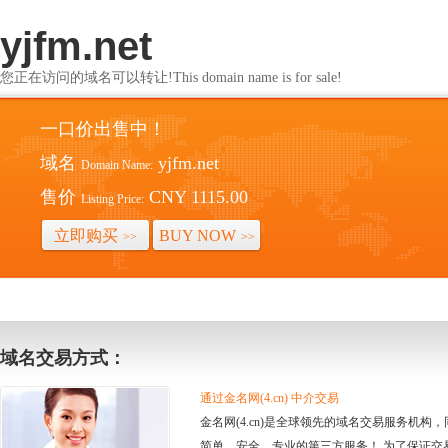
yjfm.net
您正在访问的域名可以转让!This domain name is for sale!
一口价出售中！
域名
yjfm.net
Domain Name:
售价
CNY 1115.00
Listing Price:
立即购买
BUY NOW
>>
>>
域名交易方式：
通过金名网(4.cn) 中介交易
金名网(4.cn)是全球领先的域名交易服务机
简单、安全、专业的第三方服务！ 为了保证交